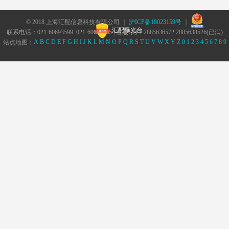
© 2018 上海汇配信息科技有限公司 ｜
沪ICP备18023159号
｜
汇配曝光台
联系电话：021-60693599 021-60693555 | 客服QQ：2885636572 2885638526(已满)
A
B
C
D
E
F
G
H
I
J
K
L
M
N
O
P
Q
R
S
T
U
V
W
X
Y
Z
0
1
2
3
4
5
6
7
8
9
站点地图：