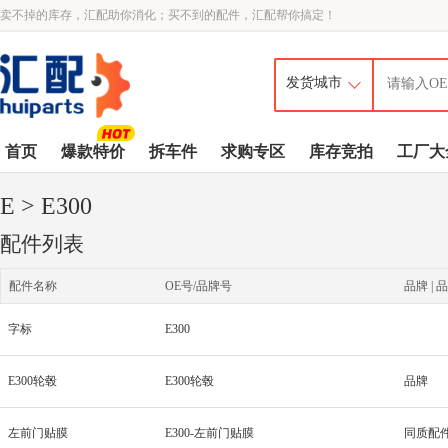
卖不掉的库存，汇配助你消化；买不到的配件，汇配帮你搞定！
首页
爆款特价
拆车件
求购专区
库存竞拍
工厂大
E
> E300
配件列表
配件名称
OE号/品牌号
品牌 | 品
字标
E300
E300轮毂
E300轮毂
品牌
左前门贴膜
E300-左前门贴膜
同质配