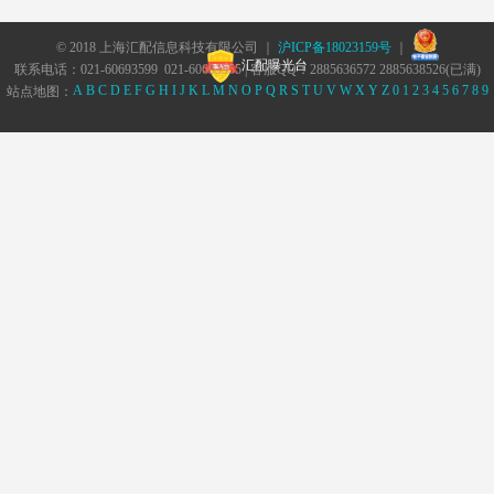
© 2018 上海汇配信息科技有限公司 ｜
沪ICP备18023159号
｜
汇配曝光台
联系电话：021-60693599 021-60693555 | 客服QQ：2885636572 2885638526(已满)
A
B
C
D
E
F
G
H
I
J
K
L
M
N
O
P
Q
R
S
T
U
V
W
X
Y
Z
0
1
2
3
4
5
6
7
8
9
站点地图：