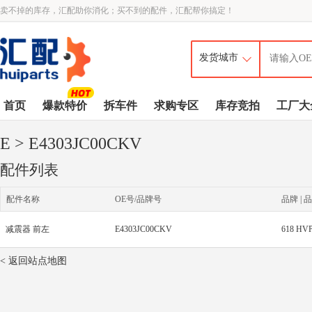
卖不掉的库存，汇配助你消化；买不到的配件，汇配帮你搞定！
首页
爆款特价
拆车件
求购专区
库存竞拍
工厂大
E
> E4303JC00CKV
配件列表
配件名称
OE号/品牌号
品牌 | 品
减震器 前左
E4303JC00CKV
618 HV
< 返回站点地图