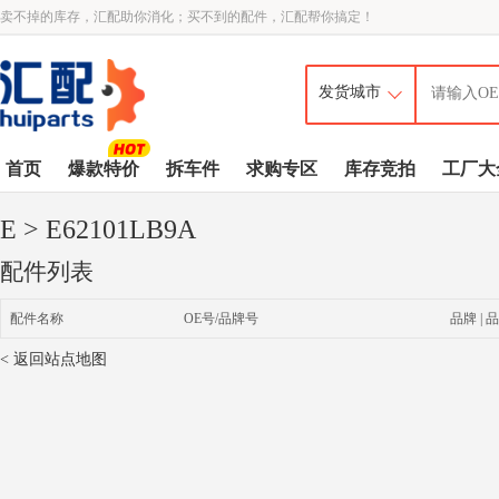
卖不掉的库存，汇配助你消化；买不到的配件，汇配帮你搞定！
首页
爆款特价
拆车件
求购专区
库存竞拍
工厂大
E
> E62101LB9A
配件列表
配件名称
OE号/品牌号
品牌 | 品
< 返回站点地图