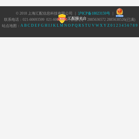
© 2018 上海汇配信息科技有限公司 ｜
沪ICP备18023159号
｜
汇配曝光台
联系电话：021-60693599 021-60693555 | 客服QQ：2885636572 2885638526(已满)
A
B
C
D
E
F
G
H
I
J
K
L
M
N
O
P
Q
R
S
T
U
V
W
X
Y
Z
0
1
2
3
4
5
6
7
8
9
站点地图：