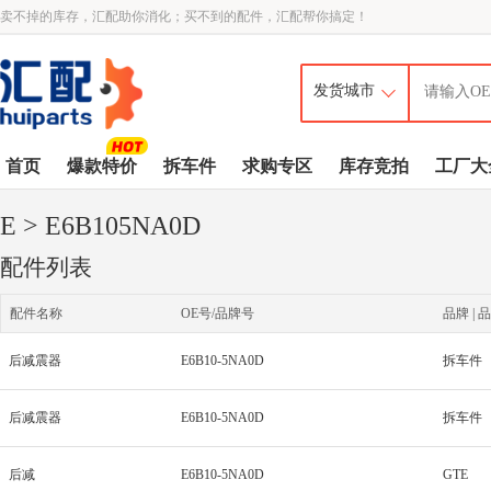
卖不掉的库存，汇配助你消化；买不到的配件，汇配帮你搞定！
首页
爆款特价
拆车件
求购专区
库存竞拍
工厂大
E
> E6B105NA0D
配件列表
配件名称
OE号/品牌号
品牌 | 品
后减震器
E6B10-5NA0D
拆车件
后减震器
E6B10-5NA0D
拆车件
后减
E6B10-5NA0D
GTE