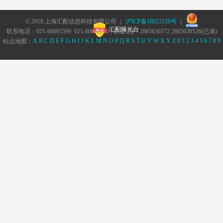
© 2018 上海汇配信息科技有限公司 ｜
沪ICP备18023159号
｜
汇配曝光台
联系电话：021-60693599 021-60693555 | 客服QQ：2885636572 2885638526(已满)
A
B
C
D
E
F
G
H
I
J
K
L
M
N
O
P
Q
R
S
T
U
V
W
X
Y
Z
0
1
2
3
4
5
6
7
8
9
站点地图：