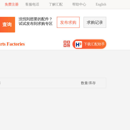
免费注册
客服电话
了解汇配
帮助中心
English
没找到想要的配件？
发布求购
求购记录
试试发布到求购专区
查询
rts Factories
下载汇配助手
商
数量/库存