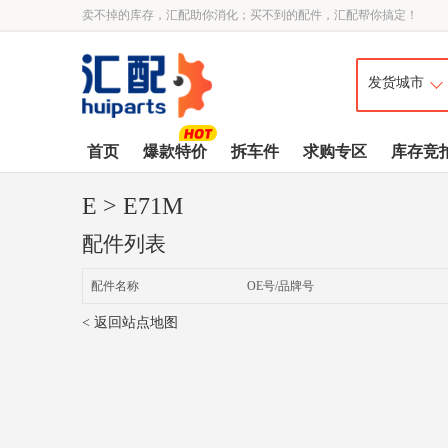
卖不掉的库存，汇配助你消化；买不到的配件，汇配帮你搞定！
首页
爆款特价
拆车件
求购专区
库存竞
E
> E71M
配件列表
配件名称
OE号/品牌号
< 返回站点地图