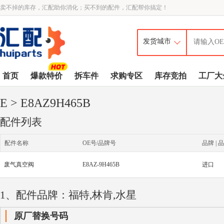
卖不掉的库存，汇配助你消化；买不到的配件，汇配帮你搞定！
首页
爆款特价
拆车件
求购专区
库存竞拍
工厂大
E
> E8AZ9H465B
配件列表
配件名称
OE号/品牌号
品牌 | 品
废气真空阀
E8AZ-9H465B
进口
1、配件品牌：福特,林肯,水星
原厂替换号码