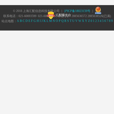
© 2018 上海汇配信息科技有限公司 ｜
沪ICP备18023159号
｜
汇配曝光台
联系电话：021-60693599 021-60693555 | 客服QQ：2885636572 2885638526(已满)
A
B
C
D
E
F
G
H
I
J
K
L
M
N
O
P
Q
R
S
T
U
V
W
X
Y
Z
0
1
2
3
4
5
6
7
8
9
站点地图：