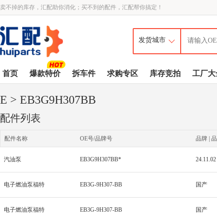
卖不掉的库存，汇配助你消化；买不到的配件，汇配帮你搞定！
首页
爆款特价
拆车件
求购专区
库存竞拍
工厂大
E
> EB3G9H307BB
配件列表
配件名称
OE号/品牌号
品牌 | 品
汽油泵
EB3G9H307BB*
24.11.02
电子燃油泵福特
EB3G-9H307-BB
国产
电子燃油泵福特
EB3G-9H307-BB
国产