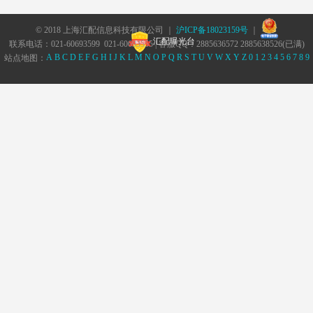
© 2018 上海汇配信息科技有限公司 ｜
沪ICP备18023159号
｜
汇配曝光台
联系电话：021-60693599 021-60693555 | 客服QQ：2885636572 2885638526(已满)
A
B
C
D
E
F
G
H
I
J
K
L
M
N
O
P
Q
R
S
T
U
V
W
X
Y
Z
0
1
2
3
4
5
6
7
8
9
站点地图：