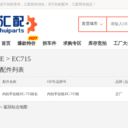
卖不掉的库存，汇配助你消化；买不到的配件，汇配帮你搞定！
首页
爆款特价
拆车件
求购专区
库存竞拍
工厂大
E
> EC715
配件列表
配件名称
OE号/品牌号
品牌 | 品
内扣手拉线/EC-715前右
内扣手拉线/EC-715前
正厂
< 返回站点地图