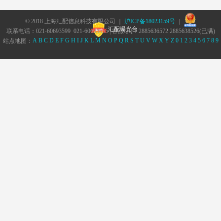
© 2018 上海汇配信息科技有限公司 ｜
沪ICP备18023159号
｜
汇配曝光台
联系电话：021-60693599 021-60693555 | 客服QQ：2885636572 2885638526(已满)
A
B
C
D
E
F
G
H
I
J
K
L
M
N
O
P
Q
R
S
T
U
V
W
X
Y
Z
0
1
2
3
4
5
6
7
8
9
站点地图：