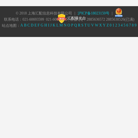
© 2018 上海汇配信息科技有限公司 ｜
沪ICP备18023159号
｜
汇配曝光台
联系电话：021-60693599 021-60693555 | 客服QQ：2885636572 2885638526(已满)
A
B
C
D
E
F
G
H
I
J
K
L
M
N
O
P
Q
R
S
T
U
V
W
X
Y
Z
0
1
2
3
4
5
6
7
8
9
站点地图：