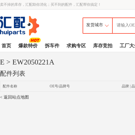
卖不掉的库存，汇配助你消化；买不到的配件，汇配帮你搞定！
首页
爆款特价
拆车件
求购专区
库存竞拍
工厂大
E
> EW2050221A
配件列表
配件名称
OE号/品牌号
品牌 | 品
< 返回站点地图