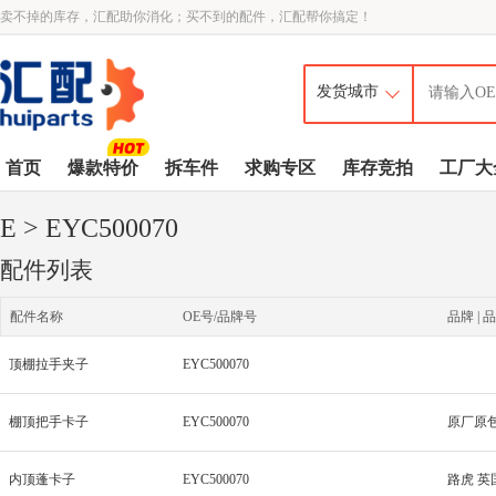
卖不掉的库存，汇配助你消化；买不到的配件，汇配帮你搞定！
首页
爆款特价
拆车件
求购专区
库存竞拍
工厂大
E
> EYC500070
配件列表
配件名称
OE号/品牌号
品牌 | 品
顶棚拉手夹子
EYC500070
棚顶把手卡子
EYC500070
原厂原
内顶蓬卡子
EYC500070
路虎 英