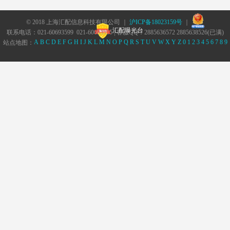
© 2018 上海汇配信息科技有限公司 ｜
沪ICP备18023159号
｜
汇配曝光台
联系电话：021-60693599 021-60693555 | 客服QQ：2885636572 2885638526(已满)
A
B
C
D
E
F
G
H
I
J
K
L
M
N
O
P
Q
R
S
T
U
V
W
X
Y
Z
0
1
2
3
4
5
6
7
8
9
站点地图：