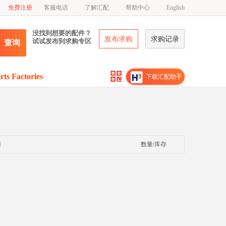
免费注册
客服电话
了解汇配
帮助中心
English
没找到想要的配件？
发布求购
求购记录
试试发布到求购专区
查询
rts Factories
下载汇配助手
商
数量/库存