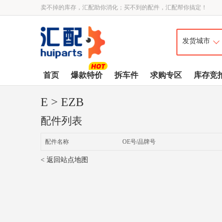
卖不掉的库存，汇配助你消化；买不到的配件，汇配帮你搞定！
首页
爆款特价
拆车件
求购专区
库存竞
E
> EZB
配件列表
配件名称
OE号/品牌号
< 返回站点地图