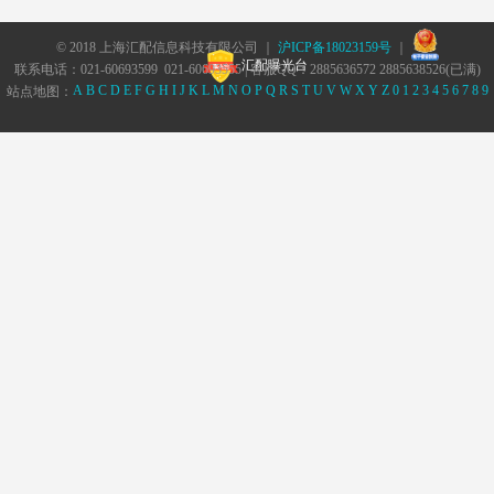
© 2018 上海汇配信息科技有限公司 ｜
沪ICP备18023159号
｜
汇配曝光台
联系电话：021-60693599 021-60693555 | 客服QQ：2885636572 2885638526(已满)
A
B
C
D
E
F
G
H
I
J
K
L
M
N
O
P
Q
R
S
T
U
V
W
X
Y
Z
0
1
2
3
4
5
6
7
8
9
站点地图：