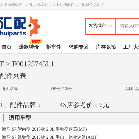
卖不掉的库存，汇配助你消化；买不到的配件，汇配帮你搞定！
首页
爆款特价
拆车件
求购专区
库存竞拍
工厂大
F
> F00125745L1
配件列表
配件名称
OE号/品牌号
品牌 | 品
1、配件品牌：
4S店参考价：6元
适用车型
海马 S7 智尚型 2015款 2.0L 手动变速器(MT)
海马 S7 纵驰型 2015款 2.0L 手自一体变速器(AMT)