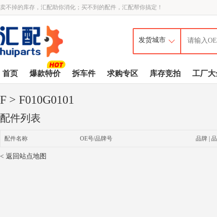
卖不掉的库存，汇配助你消化；买不到的配件，汇配帮你搞定！
首页
爆款特价
拆车件
求购专区
库存竞拍
工厂大
F
> F010G0101
配件列表
配件名称
OE号/品牌号
品牌 | 品
< 返回站点地图