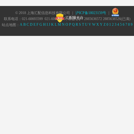
© 2018 上海汇配信息科技有限公司 ｜
沪ICP备18023159号
｜
汇配曝光台
联系电话：021-60693599 021-60693555 | 客服QQ：2885636572 2885638526(已满)
A
B
C
D
E
F
G
H
I
J
K
L
M
N
O
P
Q
R
S
T
U
V
W
X
Y
Z
0
1
2
3
4
5
6
7
8
9
站点地图：