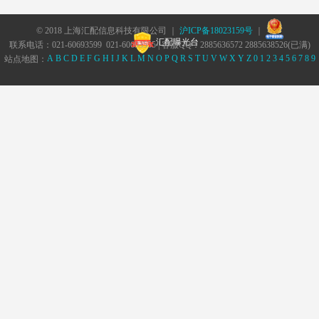
© 2018 上海汇配信息科技有限公司 ｜
沪ICP备18023159号
｜
汇配曝光台
联系电话：021-60693599 021-60693555 | 客服QQ：2885636572 2885638526(已满)
A
B
C
D
E
F
G
H
I
J
K
L
M
N
O
P
Q
R
S
T
U
V
W
X
Y
Z
0
1
2
3
4
5
6
7
8
9
站点地图：