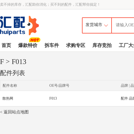
卖不掉的库存，汇配助你消化；买不到的配件，汇配帮你搞定！
首页
爆款特价
拆车件
求购专区
库存竞拍
工厂大
F
> F013
配件列表
配件名称
OE号/品牌号
品牌 | 品
散热网
F013
配件 品
< 返回站点地图