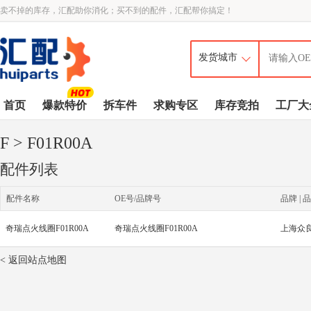
卖不掉的库存，汇配助你消化；买不到的配件，汇配帮你搞定！
首页
爆款特价
拆车件
求购专区
库存竞拍
工厂大
F
> F01R00A
配件列表
配件名称
OE号/品牌号
品牌 | 品
奇瑞点火线圈F01R00A
奇瑞点火线圈F01R00A
上海众
< 返回站点地图