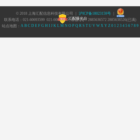
© 2018 上海汇配信息科技有限公司 ｜
沪ICP备18023159号
｜
汇配曝光台
联系电话：021-60693599 021-60693555 | 客服QQ：2885636572 2885638526(已满)
A
B
C
D
E
F
G
H
I
J
K
L
M
N
O
P
Q
R
S
T
U
V
W
X
Y
Z
0
1
2
3
4
5
6
7
8
9
站点地图：