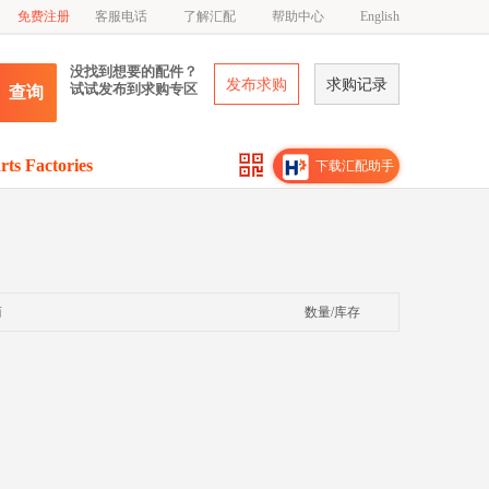
免费注册
客服电话
了解汇配
帮助中心
English
没找到想要的配件？
发布求购
求购记录
试试发布到求购专区
查询
rts Factories
下载汇配助手
商
数量/库存