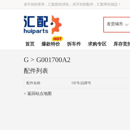
卖不掉的库存，汇配助你消化；买不到的配件，汇配帮你搞定！
首页
爆款特价
拆车件
求购专区
库存竞
G
> G001700A2
配件列表
配件名称
OE号/品牌号
< 返回站点地图