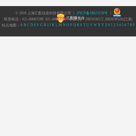
© 2018 上海汇配信息科技有限公司 ｜
沪ICP备18023159号
｜
汇配曝光台
联系电话：021-60693599 021-60693555 | 客服QQ：2885636572 2885638526(已满)
A
B
C
D
E
F
G
H
I
J
K
L
M
N
O
P
Q
R
S
T
U
V
W
X
Y
Z
0
1
2
3
4
5
6
7
8
9
站点地图：