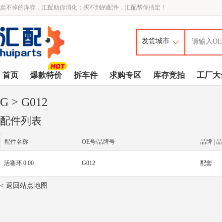
卖不掉的库存，汇配助你消化；买不到的配件，汇配帮你搞定！
首页
爆款特价
拆车件
求购专区
库存竞拍
工厂大
G
> G012
配件列表
配件名称
OE号/品牌号
品牌 | 品
活塞环 0.00
G012
配套
< 返回站点地图