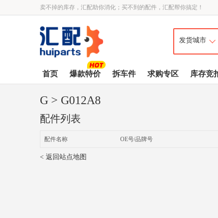
卖不掉的库存，汇配助你消化；买不到的配件，汇配帮你搞定！
首页
爆款特价
拆车件
求购专区
库存竞
G
> G012A8
配件列表
配件名称
OE号/品牌号
< 返回站点地图