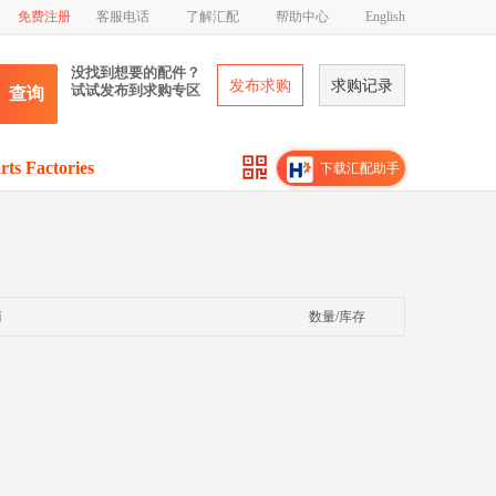
免费注册
客服电话
了解汇配
帮助中心
English
没找到想要的配件？
发布求购
求购记录
试试发布到求购专区
查询
rts Factories
下载汇配助手
商
数量/库存