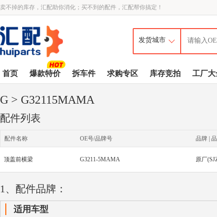
卖不掉的库存，汇配助你消化；买不到的配件，汇配帮你搞定！
首页
爆款特价
拆车件
求购专区
库存竞拍
工厂大
G
> G32115MAMA
配件列表
配件名称
OE号/品牌号
品牌 | 品
顶盖前横梁
G3211-5MAMA
原厂(SJ
1、配件品牌：
适用车型