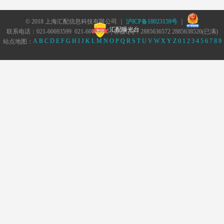
© 2018 上海汇配信息科技有限公司 ｜
沪ICP备18023159号
｜
汇配曝光台
联系电话：021-60693599 021-60693555 | 客服QQ：2885636572 2885638526(已满)
A
B
C
D
E
F
G
H
I
J
K
L
M
N
O
P
Q
R
S
T
U
V
W
X
Y
Z
0
1
2
3
4
5
6
7
8
9
站点地图：