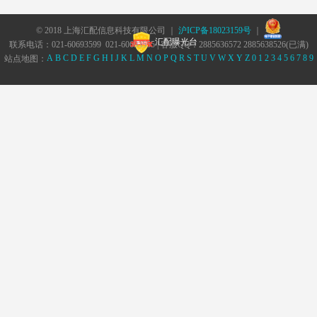
© 2018 上海汇配信息科技有限公司 ｜
沪ICP备18023159号
｜
汇配曝光台
联系电话：021-60693599 021-60693555 | 客服QQ：2885636572 2885638526(已满)
A
B
C
D
E
F
G
H
I
J
K
L
M
N
O
P
Q
R
S
T
U
V
W
X
Y
Z
0
1
2
3
4
5
6
7
8
9
站点地图：