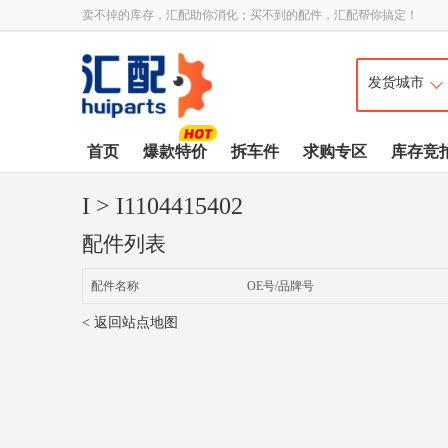
卖不掉的库存，汇配助你消化；买不到的配件，汇配帮你搞定！
首页
爆款特价
拆车件
求购专区
库存竞
I
> I1104415402
配件列表
配件名称
OE号/品牌号
< 返回站点地图