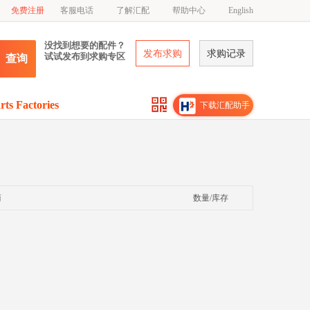
免费注册
客服电话
了解汇配
帮助中心
English
没找到想要的配件？
发布求购
求购记录
试试发布到求购专区
查询
rts Factories
下载汇配助手
商
数量/库存