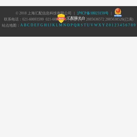
© 2018 上海汇配信息科技有限公司 ｜
沪ICP备18023159号
｜
汇配曝光台
联系电话：021-60693599 021-60693555 | 客服QQ：2885636572 2885638526(已满)
A
B
C
D
E
F
G
H
I
J
K
L
M
N
O
P
Q
R
S
T
U
V
W
X
Y
Z
0
1
2
3
4
5
6
7
8
9
站点地图：