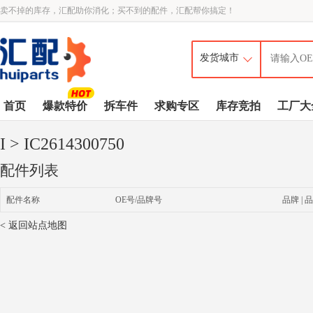
卖不掉的库存，汇配助你消化；买不到的配件，汇配帮你搞定！
首页
爆款特价
拆车件
求购专区
库存竞拍
工厂大
I
> IC2614300750
配件列表
配件名称
OE号/品牌号
品牌 | 品
< 返回站点地图