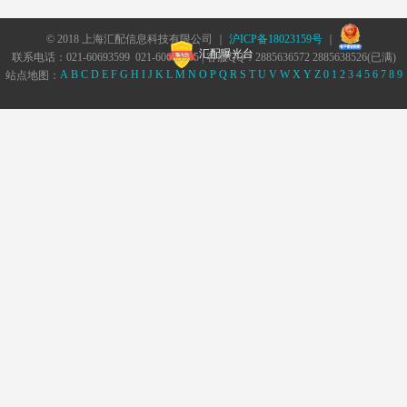
© 2018 上海汇配信息科技有限公司 ｜
沪ICP备18023159号
｜
汇配曝光台
联系电话：021-60693599 021-60693555 | 客服QQ：2885636572 2885638526(已满)
A
B
C
D
E
F
G
H
I
J
K
L
M
N
O
P
Q
R
S
T
U
V
W
X
Y
Z
0
1
2
3
4
5
6
7
8
9
站点地图：