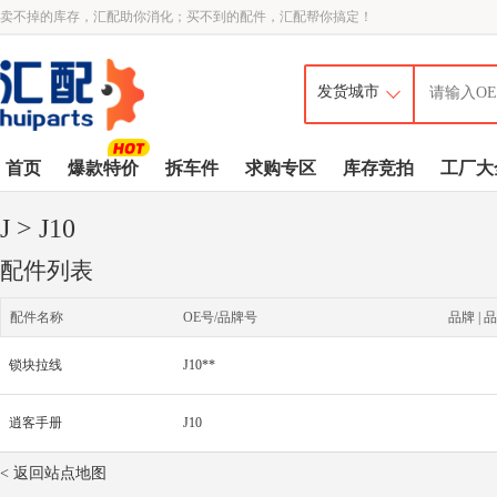
卖不掉的库存，汇配助你消化；买不到的配件，汇配帮你搞定！
首页
爆款特价
拆车件
求购专区
库存竞拍
工厂大
J
> J10
配件列表
配件名称
OE号/品牌号
品牌 | 品
锁块拉线
J10**
逍客手册
J10
< 返回站点地图