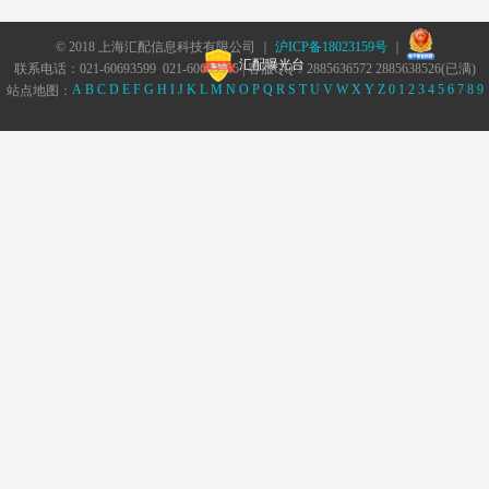
© 2018 上海汇配信息科技有限公司 ｜
沪ICP备18023159号
｜
汇配曝光台
联系电话：021-60693599 021-60693555 | 客服QQ：2885636572 2885638526(已满)
A
B
C
D
E
F
G
H
I
J
K
L
M
N
O
P
Q
R
S
T
U
V
W
X
Y
Z
0
1
2
3
4
5
6
7
8
9
站点地图：