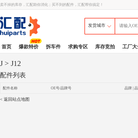
卖不掉的库存，汇配助你消化；买不到的配件，汇配帮你搞定！
首页
爆款特价
拆车件
求购专区
库存竞拍
工厂大
J
> J12
配件列表
配件名称
OE号/品牌号
品牌 | 品
< 返回站点地图