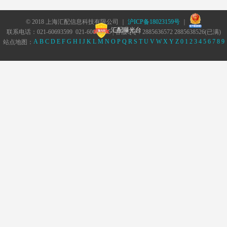
© 2018 上海汇配信息科技有限公司 ｜
沪ICP备18023159号
｜
汇配曝光台
联系电话：021-60693599 021-60693555 | 客服QQ：2885636572 2885638526(已满)
A
B
C
D
E
F
G
H
I
J
K
L
M
N
O
P
Q
R
S
T
U
V
W
X
Y
Z
0
1
2
3
4
5
6
7
8
9
站点地图：