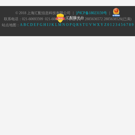
© 2018 上海汇配信息科技有限公司 ｜
沪ICP备18023159号
｜
汇配曝光台
联系电话：021-60693599 021-60693555 | 客服QQ：2885636572 2885638526(已满)
A
B
C
D
E
F
G
H
I
J
K
L
M
N
O
P
Q
R
S
T
U
V
W
X
Y
Z
0
1
2
3
4
5
6
7
8
9
站点地图：