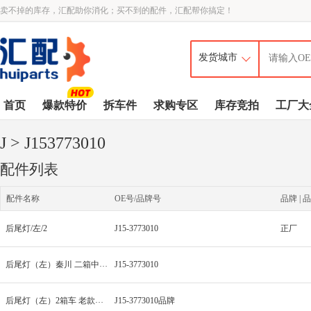
卖不掉的库存，汇配助你消化；买不到的配件，汇配帮你搞定！
首页
爆款特价
拆车件
求购专区
库存竞拍
工厂大
J
> J153773010
配件列表
配件名称
OE号/品牌号
品牌 | 品
后尾灯/左/2
J15-3773010
正厂
后尾灯（左）秦川 二箱中白色
J15-3773010
后尾灯（左）2箱车 老款品牌
J15-3773010品牌