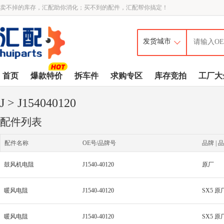
卖不掉的库存，汇配助你消化；买不到的配件，汇配帮你搞定！
首页
爆款特价
拆车件
求购专区
库存竞拍
工厂大
J
> J154040120
配件列表
配件名称
OE号/品牌号
品牌 | 品
鼓风机电阻
J1540-40120
原厂
暖风电阻
J1540-40120
SX5 原
暖风电阻
J1540-40120
SX5 原