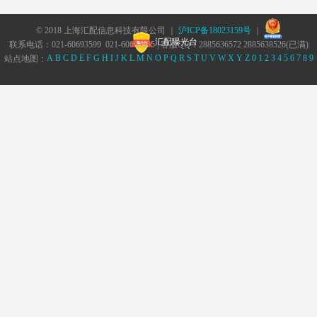
© 2018 上海汇配信息科技有限公司 ｜
沪ICP备18023159号
｜
汇配曝光台
联系电话：021-60693599 021-60693555 | 客服QQ：2885636572 2885638526(已满)
A
B
C
D
E
F
G
H
I
J
K
L
M
N
O
P
Q
R
S
T
U
V
W
X
Y
Z
0
1
2
3
4
5
6
7
8
9
站点地图：