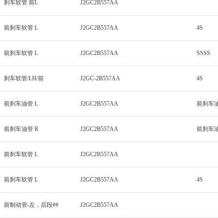
刹车软管 前L
J2GC2B557AA
前刹车软管 L
J2GC2B557AA
4S
前刹车软管 L
J2GC2B557AA
SSSS
刹车软管/LH/前
J2GC-2B557AA
4S
前刹车油管 L
J2GC2B557AA
前刹车油管 R
J2GC2B557AA
前刹车软管 L
J2GC2B557AA
前刹车软管 L
J2GC2B557AA
4S
前制动管-左，后段##
J2GC2B557AA