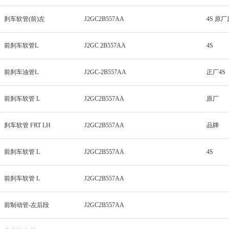
刹车软管(前)左
J2GC2B557AA
4S 原
前刹车软管L
J2GC 2B557AA
4S
前刹车油管L
J2GC-2B557AA
正厂4S
前刹车软管 L
J2GC2B557AA
原厂
刹车软管 FRT LH
J2GC2B557AA
品牌
前刹车软管 L
J2GC2B557AA
4S
前刹车软管 L
J2GC2B557AA
前制动管-左后段
J2GC2B557AA