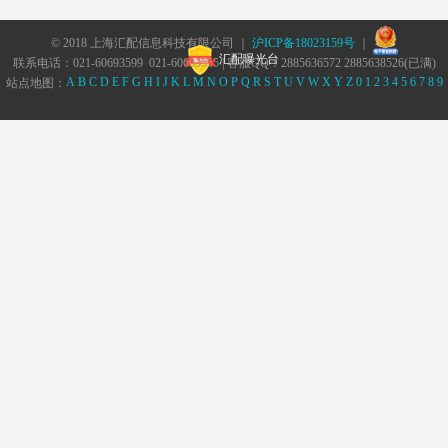
© 2018 上海汇配信息科技有限公司 ｜
沪ICP备18023159号
｜
汇配曝光台
联系电话：021-60693599 021-60693555 | 客服QQ：2885636572 2885638526(已满)
A
B
C
D
E
F
G
H
I
J
K
L
M
N
O
P
Q
R
S
T
U
V
W
X
Y
Z
0
1
2
3
4
5
6
7
8
9
站点地图：