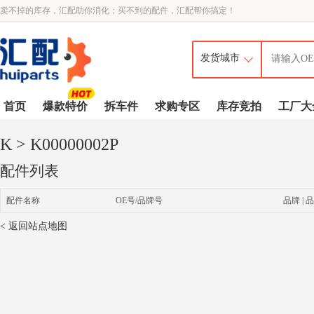
卖不掉的库存，汇配助你消化；买不到的配件，汇配帮你搞定！
首页
爆款特价
拆车件
求购专区
库存竞拍
工厂大
K
> K00000002P
配件列表
配件名称
OE号/品牌号
品牌 | 品
< 返回站点地图