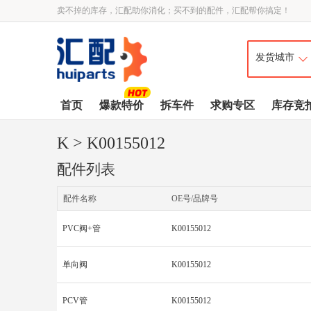
卖不掉的库存，汇配助你消化；买不到的配件，汇配帮你搞定！
首页
爆款特价
拆车件
求购专区
库存竞
K
> K00155012
配件列表
配件名称
OE号/品牌号
PVC阀+管
K00155012
单向阀
K00155012
PCV管
K00155012