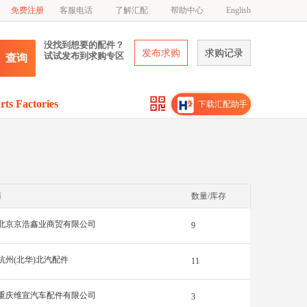
免费注册
客服电话
了解汇配
帮助中心
English
没找到想要的配件？
发布求购
求购记录
试试发布到求购专区
查询
rts Factories
下载汇配助手
商
数量/库存
北京京浩鑫业商贸有限公司
9
杭州(北华)北汽配件
11
重庆维宣汽车配件有限公司
3