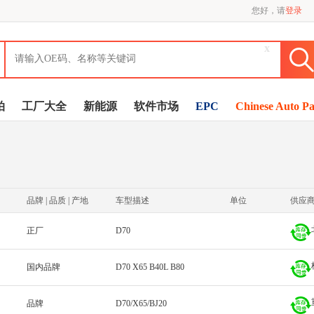
您好，请
登录
x
拍
工厂大全
新能源
软件市场
EPC
Chinese Auto Pa
品牌 | 品质 | 产地
车型描述
单位
供应
正厂
D70
国内品牌
D70 X65 B40L B80
品牌
D70/X65/BJ20