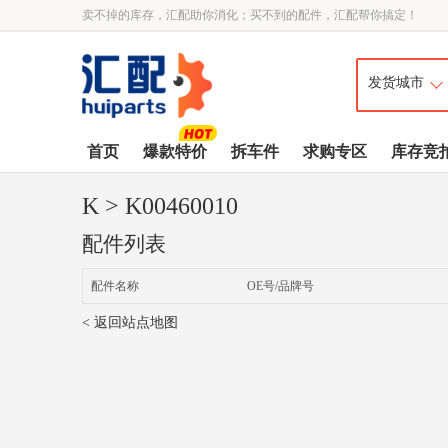
卖不掉的库存，汇配助你消化；买不到的配件，汇配帮你搞定！
首页
爆款特价
拆车件
求购专区
库存竞
K
> K00460010
配件列表
配件名称
OE号/品牌号
< 返回站点地图