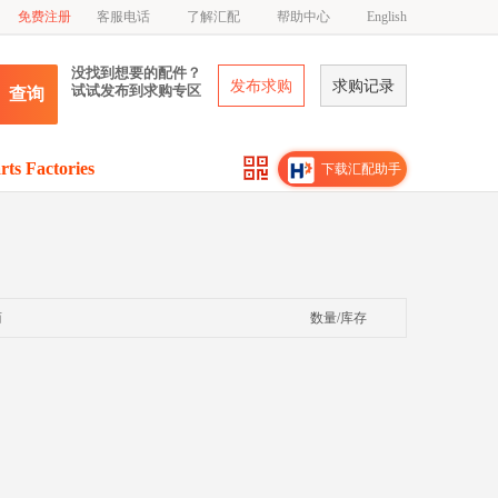
免费注册
客服电话
了解汇配
帮助中心
English
没找到想要的配件？
发布求购
求购记录
试试发布到求购专区
查询
rts Factories
下载汇配助手
商
数量/库存