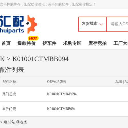
卖不掉的库存，汇配助你消化；买不到的配件，汇配帮你搞定！
首页
爆款特价
拆车件
求购专区
库存竞拍
工厂大
K
> K01001CTMBB094
配件列表
配件名称
OE号/品牌号
品牌 | 品
尾门总成
K01001CTMB-B094
举升门壳
K01001CTMBB094
< 返回站点地图