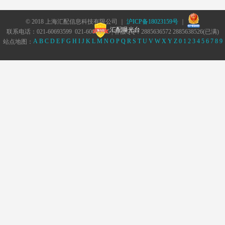
© 2018 上海汇配信息科技有限公司 ｜
沪ICP备18023159号
｜
汇配曝光台
联系电话：021-60693599 021-60693555 | 客服QQ：2885636572 2885638526(已满)
A
B
C
D
E
F
G
H
I
J
K
L
M
N
O
P
Q
R
S
T
U
V
W
X
Y
Z
0
1
2
3
4
5
6
7
8
9
站点地图：