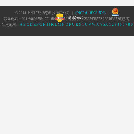
© 2018 上海汇配信息科技有限公司 ｜
沪ICP备18023159号
｜
汇配曝光台
联系电话：021-60693599 021-60693555 | 客服QQ：2885636572 2885638526(已满)
A
B
C
D
E
F
G
H
I
J
K
L
M
N
O
P
Q
R
S
T
U
V
W
X
Y
Z
0
1
2
3
4
5
6
7
8
9
站点地图：