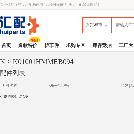
卖不掉的库存，汇配助你消化；买不到的配件，汇配帮你搞定！
首页
爆款特价
拆车件
求购专区
库存竞拍
工厂大
K
> K01001HMMEB094
配件列表
配件名称
OE号/品牌号
品牌 | 品
< 返回站点地图