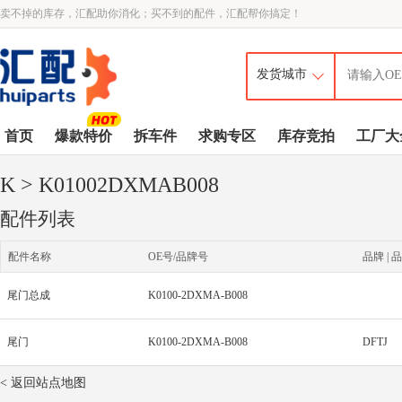
卖不掉的库存，汇配助你消化；买不到的配件，汇配帮你搞定！
首页
爆款特价
拆车件
求购专区
库存竞拍
工厂大
K
> K01002DXMAB008
配件列表
配件名称
OE号/品牌号
品牌 | 品
尾门总成
K0100-2DXMA-B008
尾门
K0100-2DXMA-B008
DFTJ
< 返回站点地图