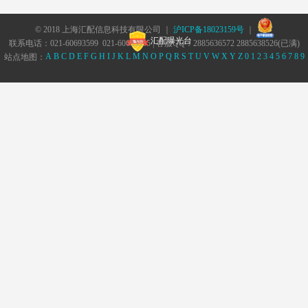
© 2018 上海汇配信息科技有限公司 ｜
沪ICP备18023159号
｜
汇配曝光台
联系电话：021-60693599 021-60693555 | 客服QQ：2885636572 2885638526(已满)
A
B
C
D
E
F
G
H
I
J
K
L
M
N
O
P
Q
R
S
T
U
V
W
X
Y
Z
0
1
2
3
4
5
6
7
8
9
站点地图：