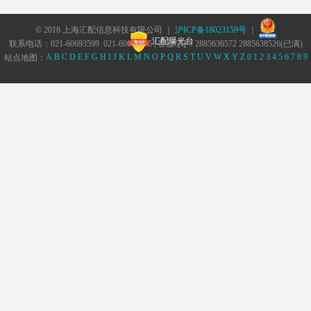
© 2018 上海汇配信息科技有限公司 ｜
沪ICP备18023159号
｜
汇配曝光台
联系电话：021-60693599 021-60693555 | 客服QQ：2885636572 2885638526(已满)
A
B
C
D
E
F
G
H
I
J
K
L
M
N
O
P
Q
R
S
T
U
V
W
X
Y
Z
0
1
2
3
4
5
6
7
8
9
站点地图：