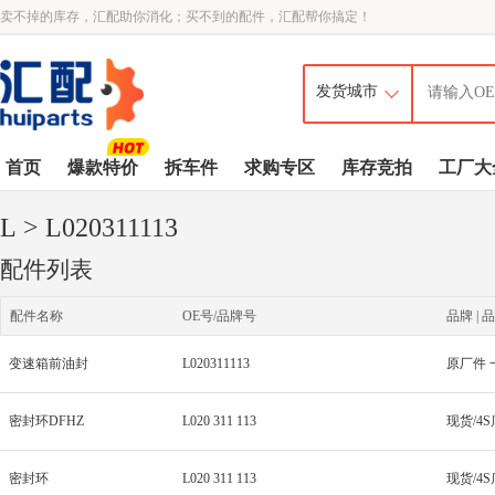
卖不掉的库存，汇配助你消化；买不到的配件，汇配帮你搞定！
首页
爆款特价
拆车件
求购专区
库存竞拍
工厂大
L
> L020311113
配件列表
配件名称
OE号/品牌号
品牌 | 品
变速箱前油封
L020311113
原厂件 
密封环DFHZ
L020 311 113
密封环
L020 311 113