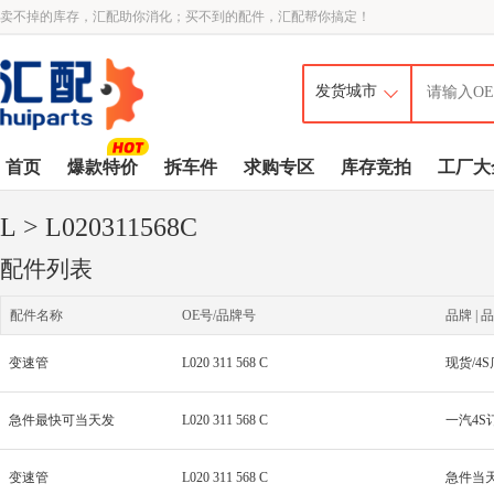
卖不掉的库存，汇配助你消化；买不到的配件，汇配帮你搞定！
首页
爆款特价
拆车件
求购专区
库存竞拍
工厂大
L
> L020311568C
配件列表
配件名称
OE号/品牌号
品牌 | 品
变速管
L020 311 568 C
急件最快可当天发
L020 311 568 C
一汽4S
变速管
L020 311 568 C
急件当