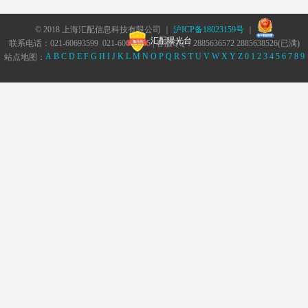
© 2018 上海汇配信息科技有限公司 ｜
沪ICP备18023159号
｜
汇配曝光台
联系电话：021-60693599 021-60693555 | 客服QQ：2885636572 2885638526(已满)
A
B
C
D
E
F
G
H
I
J
K
L
M
N
O
P
Q
R
S
T
U
V
W
X
Y
Z
0
1
2
3
4
5
6
7
8
9
站点地图：