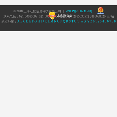
© 2018 上海汇配信息科技有限公司 ｜
沪ICP备18023159号
｜
汇配曝光台
联系电话：021-60693599 021-60693555 | 客服QQ：2885636572 2885638526(已满)
A
B
C
D
E
F
G
H
I
J
K
L
M
N
O
P
Q
R
S
T
U
V
W
X
Y
Z
0
1
2
3
4
5
6
7
8
9
站点地图：