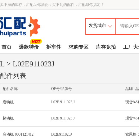
卖不掉的库存，汇配助你消化；买不到的配件，汇配帮你搞定！
首页
爆款特价
拆车件
求购专区
库存竞拍
工厂大
L
> L02E911023J
配件列表
配件名称
OE号/品牌号
品牌 | 品
启动机
L02E 911 023 J
起动机
L02E 911 023 J
启动机-0001121412
L02E911023J
索恩格-