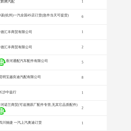
滨辉腾汽配
1
仲谋(杭州)一汽全国4S店订货(急件当天可提货)
6
合德汇丰商贸有限公司
1
合德汇丰商贸有限公司
2
香河通配汽车配件有限公司
5
昆明宝越良迪汽配有限公司
8
长沙中益行
1
香河诺兰商贸(可追溯原厂配件专营,无其它品质配件)
2
四川驰捷 一汽上汽奥迪订货
1