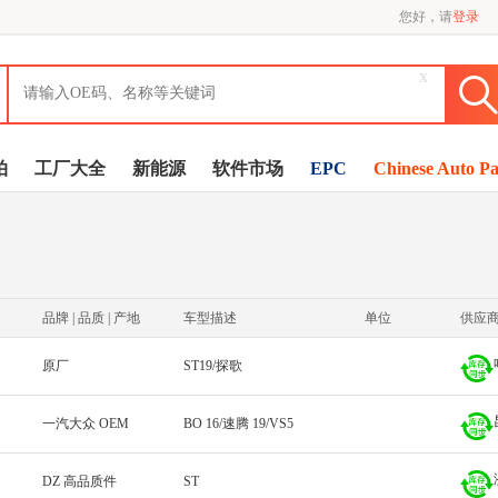
您好，请
登录
x
拍
工厂大全
新能源
软件市场
EPC
Chinese Auto Pa
品牌 | 品质 | 产地
车型描述
单位
供应
原厂
ST19/探歌
一汽大众 OEM
BO 16/速腾 19/VS5
DZ 高品质件
ST