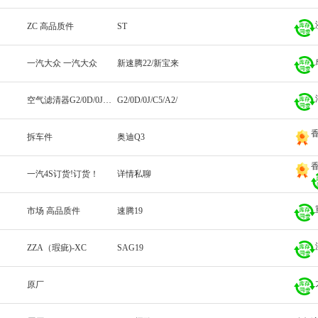
ZC 高品质件
ST
一汽大众 一汽大众
新速腾22/新宝来
空气滤清器G2/0D/0J/C5/A2/
G2/0D/0J/C5/A2/
拆车件
奥迪Q3
一汽4S订货!订货！
详情私聊
市场 高品质件
速腾19
ZZA（瑕疵)-XC
SAG19
原厂