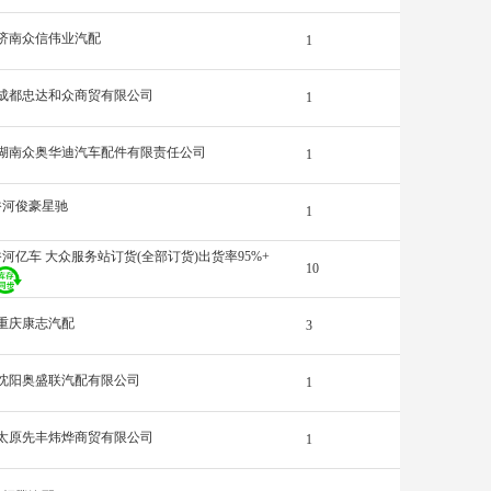
济南众信伟业汽配
1
成都忠达和众商贸有限公司
1
湖南众奥华迪汽车配件有限责任公司
1
香河俊豪星驰
1
香河亿车 大众服务站订货(全部订货)出货率95%+
10
重庆康志汽配
3
沈阳奥盛联汽配有限公司
1
太原先丰炜烨商贸有限公司
1