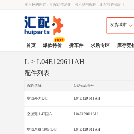
卖不掉的库存，汇配助你消化；买不到的配件，汇配帮你搞定！
首页
爆款特价
拆车件
求购专区
库存竞
L
> L04E129611AH
配件列表
配件名称
OE号/品牌号
空滤外壳1.4T
L04E 129 611 AH
空滤壳 1.4T国六
L04E129611AH
空滤总成 19款 1.4T
L04E 129 611 AH