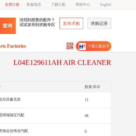
免费注册
客服电话
了解汇配
帮助中心
English
没找到想要的配件？
发布求购
求购记录
试试发布到求购专区
查询
rts Factories
下载汇配助手
L04E129611AH AIR CLEANER
商
数量/库存
哈尔滨鑫北昌
11
昆明瑞驰宝汽配
48
济南众信伟业汽配
6