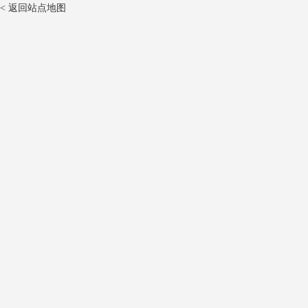
【ELWIS ROYAL】1515449
< 返回站点地图
【WILMINK GROUP】WG1433213
【PAYEN】JP079
【ELRING】422370
【GOETZE ENGINE】5002839400
【WILMINK GROUP】WG1794909
【VICTOR REINZ】152938801
【STELLOX】1128001SX
【GLASER】V3804400
【ELWIS ROYAL】9115421