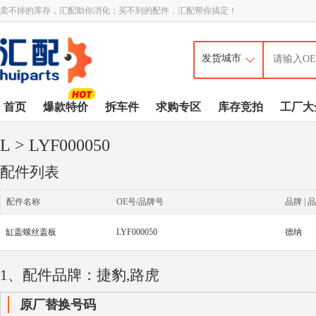
卖不掉的库存，汇配助你消化；买不到的配件，汇配帮你搞定！
首页
爆款特价
拆车件
求购专区
库存竞拍
工厂大
L
> LYF000050
配件列表
配件名称
OE号/品牌号
品牌 | 品
缸盖螺丝盖板
LYF000050
德纳
1、配件品牌：捷豹,路虎
原厂替换号码