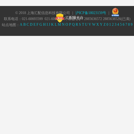
© 2018 上海汇配信息科技有限公司 ｜
沪ICP备18023159号
｜
汇配曝光台
联系电话：021-60693599 021-60693555 | 客服QQ：2885636572 2885638526(已满)
A
B
C
D
E
F
G
H
I
J
K
L
M
N
O
P
Q
R
S
T
U
V
W
X
Y
Z
0
1
2
3
4
5
6
7
8
9
站点地图：