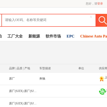
您好，请
登录
x
拍
工厂大全
新能源
软件市场
EPC
Chinese Auto Pa
品牌 | 品质 | 产地
车型描述
单位
供应
原厂
奔驰
原厂(SJZX) 原厂(SJZX)
原厂(SJZX) 原厂(SJZX)