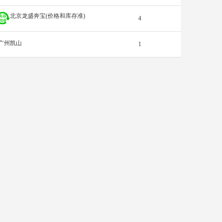
北京龙盛奔宝(价格和库存准)
4
广州凯山
1