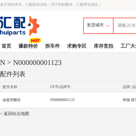
卖不掉的库存，汇配助你消化；买不到的配件，汇配帮你搞定！
首页
爆款特价
拆车件
求购专区
库存竞拍
工厂大
N
> N000000001123
配件列表
配件名称
OE号/品牌号
品牌 | 品
油底壳螺丝
N000000001123
奔驰 原
< 返回站点地图