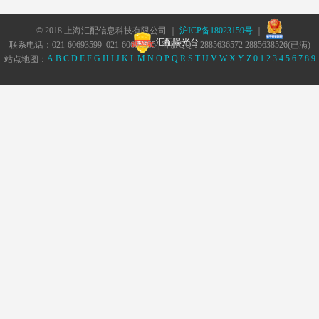
© 2018 上海汇配信息科技有限公司 ｜
沪ICP备18023159号
｜
汇配曝光台
联系电话：021-60693599 021-60693555 | 客服QQ：2885636572 2885638526(已满)
A
B
C
D
E
F
G
H
I
J
K
L
M
N
O
P
Q
R
S
T
U
V
W
X
Y
Z
0
1
2
3
4
5
6
7
8
9
站点地图：