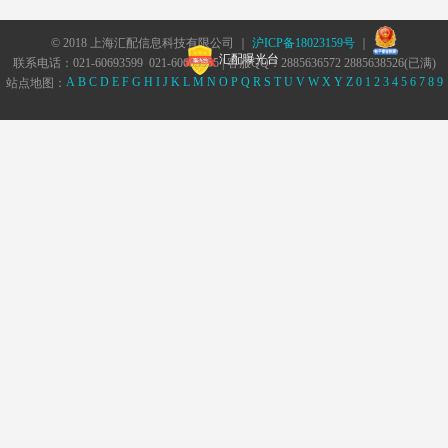
© 2018 上海汇配信息科技有限公司 ｜
沪ICP备18023159号
｜
汇配曝光台
联系电话：021-60693599 021-60693555 | 客服QQ：2885636572 2885638526(已满)
A
B
C
D
E
F
G
H
I
J
K
L
M
N
O
P
Q
R
S
T
U
V
W
X
Y
Z
0
1
2
3
4
5
6
7
8
9
站点地图：