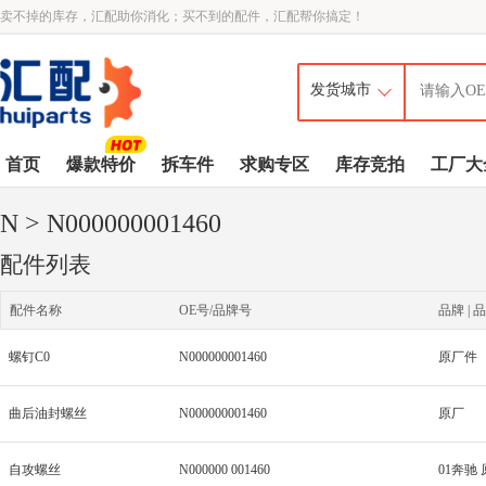
卖不掉的库存，汇配助你消化；买不到的配件，汇配帮你搞定！
首页
爆款特价
拆车件
求购专区
库存竞拍
工厂大
N
> N000000001460
配件列表
配件名称
OE号/品牌号
品牌 | 品
螺钉C0
N000000001460
原厂件
曲后油封螺丝
N000000001460
原厂
自攻螺丝
N000000 001460
01奔驰 