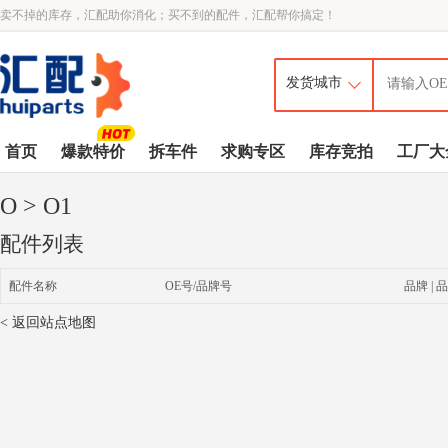
卖不掉的库存，汇配助你消化；买不到的配件，汇配帮你搞定！
首页
爆款特价
拆车件
求购专区
库存竞拍
工厂大
O
> O1
配件列表
配件名称
OE号/品牌号
品牌 | 品
< 返回站点地图