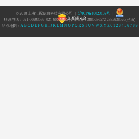
© 2018 上海汇配信息科技有限公司 ｜
沪ICP备18023159号
｜
汇配曝光台
联系电话：021-60693599 021-60693555 | 客服QQ：2885636572 2885638526(已满)
A
B
C
D
E
F
G
H
I
J
K
L
M
N
O
P
Q
R
S
T
U
V
W
X
Y
Z
0
1
2
3
4
5
6
7
8
9
站点地图：