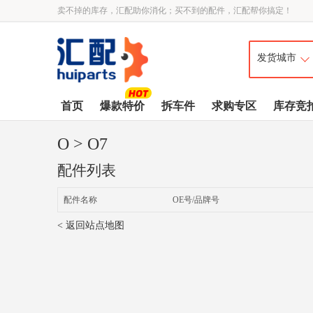
卖不掉的库存，汇配助你消化；买不到的配件，汇配帮你搞定！
首页
爆款特价
拆车件
求购专区
库存竞
O
> O7
配件列表
配件名称
OE号/品牌号
< 返回站点地图