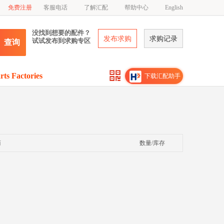
免费注册
客服电话
了解汇配
帮助中心
English
没找到想要的配件？
发布求购
求购记录
试试发布到求购专区
查询
rts Factories
下载汇配助手
商
数量/库存