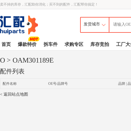
卖不掉的库存，汇配助你消化；买不到的配件，汇配帮你搞定！
首页
爆款特价
拆车件
求购专区
库存竞拍
工厂大
O
> OAM301189E
配件列表
配件名称
OE号/品牌号
品牌 | 品
< 返回站点地图