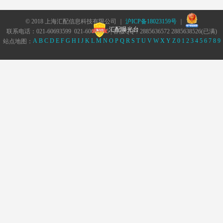
© 2018 上海汇配信息科技有限公司 ｜
沪ICP备18023159号
｜
汇配曝光台
联系电话：021-60693599 021-60693555 | 客服QQ：2885636572 2885638526(已满)
A
B
C
D
E
F
G
H
I
J
K
L
M
N
O
P
Q
R
S
T
U
V
W
X
Y
Z
0
1
2
3
4
5
6
7
8
9
站点地图：