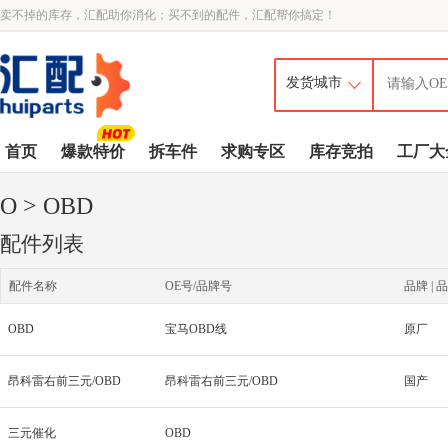
卖不掉的库存，汇配助你消化；买不到的配件，汇配帮你搞定！
首页
爆款特价
拆车件
求购专区
库存竞拍
工厂大
O
> OBD
配件列表
配件名称
OE号/品牌号
品牌 | 品
OBD
宝马OBD线
原厂
昂科雷右前三元/OBD
昂科雷右前三元/OBD
国产
三元催化
OBD