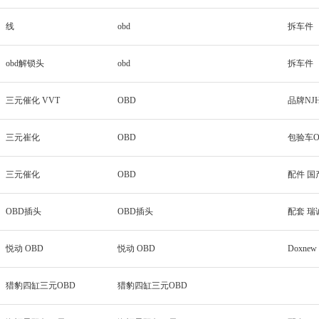
线
obd
拆车件
obd解锁头
obd
拆车件
三元催化 VVT
OBD
品牌NJ
三元崔化
OBD
包验车O
三元催化
OBD
配件 国
OBD插头
OBD插头
配套 瑞
悦动 OBD
悦动 OBD
Doxnew
猎豹四缸三元OBD
猎豹四缸三元OBD