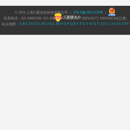
© 2018 上海汇配信息科技有限公司 ｜
沪ICP备18023159号
｜
汇配曝光台
联系电话：021-60693599 021-60693555 | 客服QQ：2885636572 2885638526(已满)
A
B
C
D
E
F
G
H
I
J
K
L
M
N
O
P
Q
R
S
T
U
V
W
X
Y
Z
0
1
2
3
4
5
6
7
8
9
站点地图：