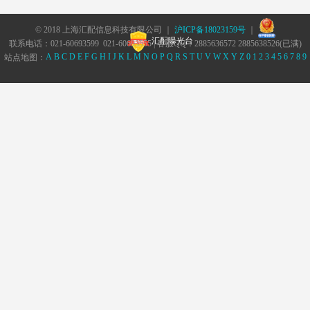
© 2018 上海汇配信息科技有限公司 ｜
沪ICP备18023159号
｜
汇配曝光台
联系电话：021-60693599 021-60693555 | 客服QQ：2885636572 2885638526(已满)
A
B
C
D
E
F
G
H
I
J
K
L
M
N
O
P
Q
R
S
T
U
V
W
X
Y
Z
0
1
2
3
4
5
6
7
8
9
站点地图：