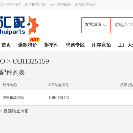
卖不掉的库存，汇配助你消化；买不到的配件，汇配帮你搞定！
首页
爆款特价
拆车件
求购专区
库存竞拍
工厂大
O
> OBH325159
配件列表
配件名称
OE号/品牌号
品牌 | 品
变速箱滤网壳
OBH 325 159
< 返回站点地图