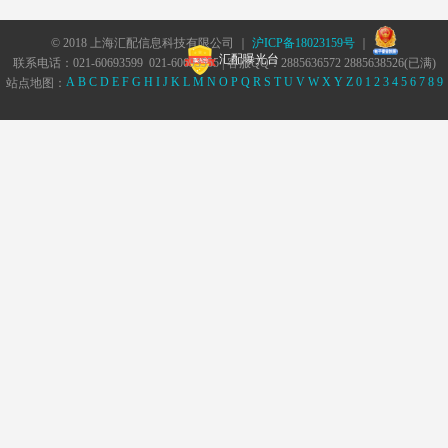
© 2018 上海汇配信息科技有限公司 ｜
沪ICP备18023159号
｜
汇配曝光台
联系电话：021-60693599 021-60693555 | 客服QQ：2885636572 2885638526(已满)
A
B
C
D
E
F
G
H
I
J
K
L
M
N
O
P
Q
R
S
T
U
V
W
X
Y
Z
0
1
2
3
4
5
6
7
8
9
站点地图：