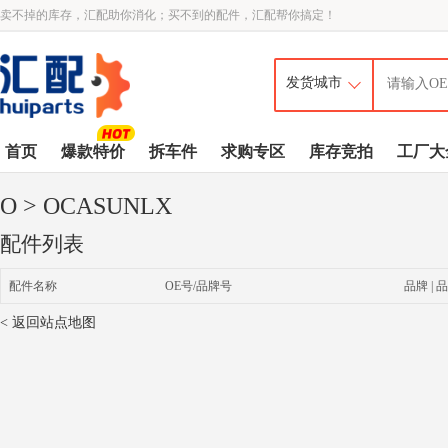
卖不掉的库存，汇配助你消化；买不到的配件，汇配帮你搞定！
首页
爆款特价
拆车件
求购专区
库存竞拍
工厂大
O
> OCASUNLX
配件列表
配件名称
OE号/品牌号
品牌 | 品
< 返回站点地图