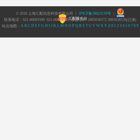
© 2018 上海汇配信息科技有限公司 ｜
沪ICP备18023159号
｜
汇配曝光台
联系电话：021-60693599 021-60693555 | 客服QQ：2885636572 2885638526(已满)
A
B
C
D
E
F
G
H
I
J
K
L
M
N
O
P
Q
R
S
T
U
V
W
X
Y
Z
0
1
2
3
4
5
6
7
8
9
站点地图：