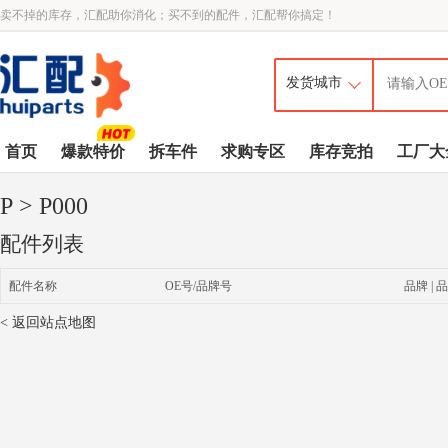
卖不掉的库存，汇配助你消化；买不到的配件，汇配帮你搞定！
首页
爆款特价
拆车件
求购专区
库存竞拍
工厂大
P
> P000
配件列表
配件名称
OE号/品牌号
品牌 | 品
< 返回站点地图