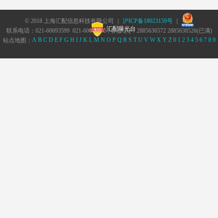
© 2018 上海汇配信息科技有限公司 ｜
沪ICP备18023159号
｜
汇配曝光台
联系电话：021-60693599 021-60693555 | 客服QQ：2885636572 2885638526(已满)
A
B
C
D
E
F
G
H
I
J
K
L
M
N
O
P
Q
R
S
T
U
V
W
X
Y
Z
0
1
2
3
4
5
6
7
8
9
站点地图：