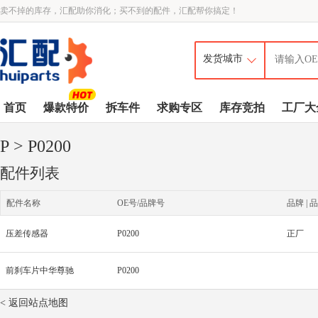
卖不掉的库存，汇配助你消化；买不到的配件，汇配帮你搞定！
首页
爆款特价
拆车件
求购专区
库存竞拍
工厂大
P
> P0200
配件列表
配件名称
OE号/品牌号
品牌 | 品
压差传感器
P0200
正厂
前刹车片中华尊驰
P0200
< 返回站点地图